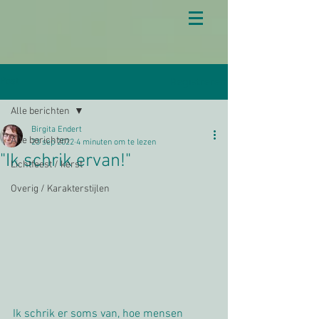
Registreren
Post
Alle berichten
Birgita Endert
Alle berichten
23 sep 2022
4 minuten om te lezen
"Ik schrik ervan!"
Lichtfeest / kerst
Overig / Karakterstijlen
Ik schrik er soms van, hoe mensen 