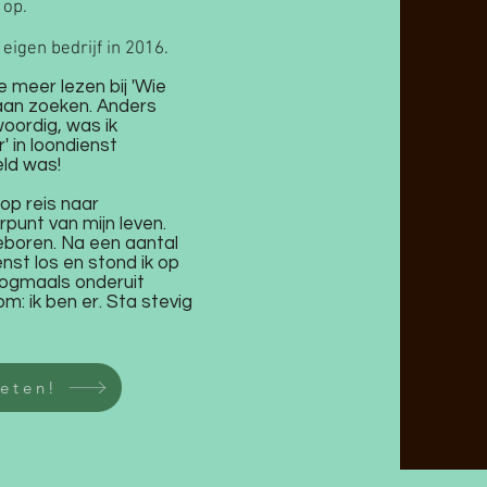
 op.
n eigen bedrijf in 2016.
 meer lezen bij 'Wie
 gaan zoeken. Anders
oordig, was ik
' in loondienst
eld was!
 op reis naar
punt van mijn leven.
eboren. Na een aantal
ienst los en stond ik op
 nogmaals onderuit
m: ik ben er. Sta stevig
oeten!