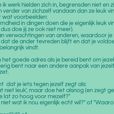
k werk hielden zich in, begrensden niet en z
ijn verder van zichzelf vandaan dan ze leuk v
r wat voorbeelden:
emdheid in dingen doen die je eigenlijk leuk v
n dus doe jij ze ook niet meer).
an verwachtingen van anderen, waardoor je d
at de ander tevreden blijft en dat je voldo
belangrijk vindt.
n het goede adres als je bereid bent om jezel
ierig bent naar een andere aanpak van jezelf
zet.
nt dat je iets tegen jezelf zegt als:
dat niet leuk', maar doe het alsnog (en zegt ge
e lat zo hoog voor mezelf?"
iet wat ik nou eigenlijk echt wil?" of "Waaro