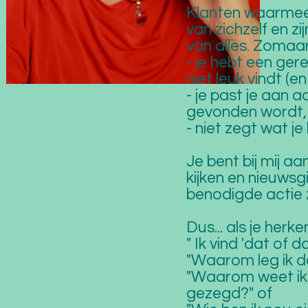
Klanten waarmee i
van zichzelf en z
van alles. Zomaa
- je hebt een ger
niet leuk vindt (e
-
je past je aan a
gevonden wordt, d
- niet zegt wat je 
Je bent bij mij aa
kijken en nieuwsg
benodigde actie 
Dus... als je herke
" Ik vind 'dat of 
"Waarom leg ik d
"Waarom weet ik n
gezegd?" of