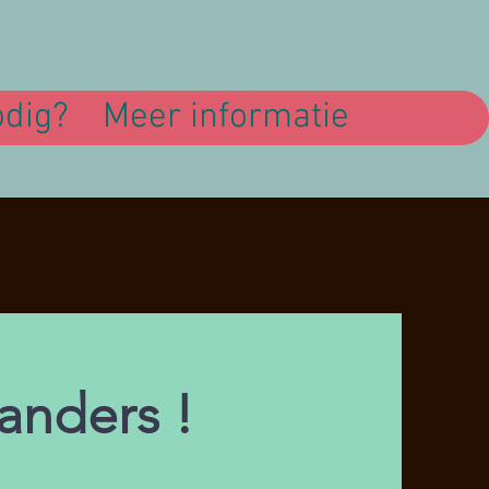
odig?
Meer informatie
 anders !