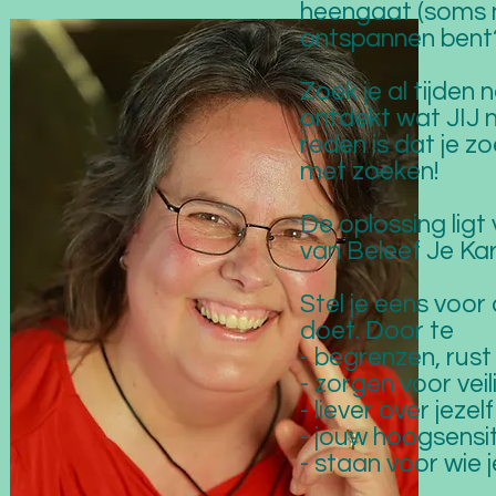
heengaat (soms nog
ontspannen bent
Zoek je al tijden 
ontdekt wat JIJ 
reden is dat je z
met zoeken!
De oplossing ligt
van Beleef Je Kar
Stel je eens voor 
doet. Door te
-
begrenzen, rust
- zorgen voor veil
- liever over jez
- jouw hoogsensit
- staan voor wie j