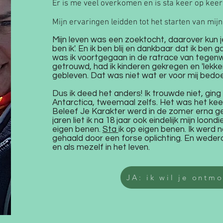
Er is me veel overkomen en is sta keer op keer
M
ijn ervaringen leidden tot het starten van mij
Mijn leven was een zoektocht, daarover kun je
ben ik'. En ik ben blij en dankbaar dat ik ben
was ik voortgegaan in de ratrace van tegenw
getrouwd, had ik kinderen gekregen en 'lekker
gebleven. Dat was niet wat er voor mij bedo
Dus ik deed het anders! Ik trouwde niet, ging
Antarctica, tweemaal zelfs. Het was het keer
Beleef Je Karakter werd in de zomer erna g
jaren liet ik na 18 jaar ook eindelijk mijn loond
eigen benen.
Sta
ik op eigen benen. Ik werd
gehaald door een forse oplichting. En wedero
en als mezelf in het leven.
JA: ik wil je ontm