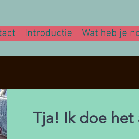
tact
Introductie
Wat heb je n
Tja! Ik doe het