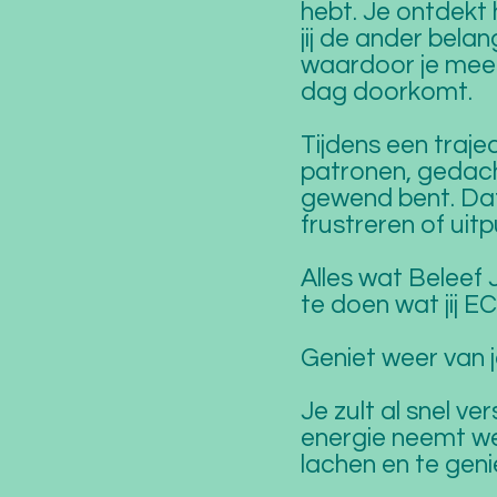
hebt. Je ontdekt
jij de ander belan
waardoor je meer ba
dag doorkomt.
Tijdens een trajec
patronen, gedach
gewend bent. Dat z
frustreren of uit
Alles wat Beleef 
te doen wat jij E
Geniet weer van j
Je zult al snel v
energie neemt wee
lachen en te geni