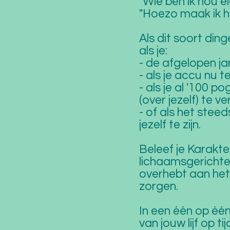
"Wie ben ik nou ei
"Hoezo maak ik h
Als dit soort ding
als je:
- de afgelopen j
- als je accu nu t
- als je al '100 
(over jezelf) te v
- of als het stee
jezelf te zijn.
Beleef je Karakte
lichaamsgerichte a
overhebt aan het 
zorgen.
In een één op éé
van jouw lijf op t