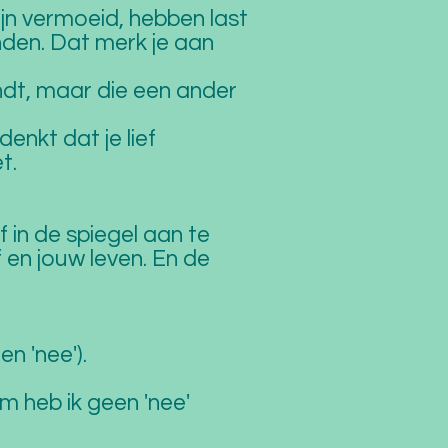
ijn vermoeid, hebben last
inden. Dat merk je aan
indt, maar die een ander
enkt dat je lief
et.
f in de spiegel aan te
 en jouw leven. En de
en 'nee').
m heb ik geen 'nee'