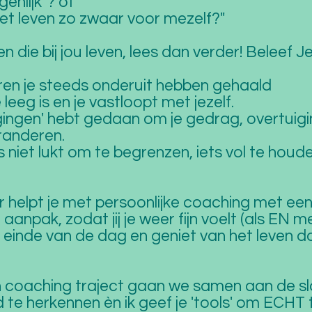
genlijk"? of
et leven zo zwaar voor mezelf?"
en die bij jou leven, lees dan verder! Beleef 
aren je steeds onderuit hebben gehaald
e leeg is en je vastloopt met jezelf.
pogingen' hebt gedaan om je gedrag, overtui
eranderen.
ds niet lukt om te begrenzen, iets vol te houd
r helpt je met persoonlijke coaching met een
anpak, zodat jij je weer fijn voelt (als EN me
einde van de dag en geniet van het leven do
n coaching traject gaan we samen aan de sl
ijd te herkennen èn ik geef je 'tools' om ECH