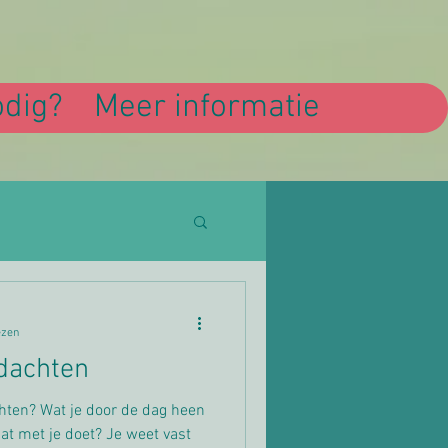
odig?
Meer informatie
ezen
dachten
chten? Wat je door de dag heen
at met je doet? Je weet vast