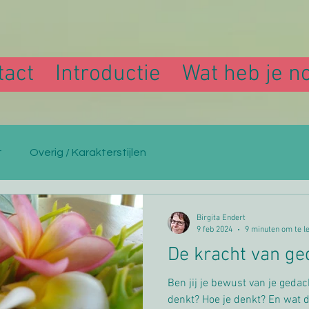
tact
Introductie
Wat heb je n
t
Overig / Karakterstijlen
Birgita Endert
9 feb 2024
9 minuten om te l
De kracht van ge
Ben jij je bewust van je geda
denkt? Hoe je denkt? En wat d