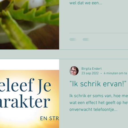
wel dat we een...
Birgita Endert
23 sep 2022
4 minuten om te
"Ik schrik ervan!"
Ik schrik er soms van, hoe m
wat een effect het geeft op he
onverwacht telefoontje...