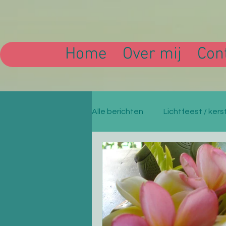
Home
Over mij
Con
Alle berichten
Lichtfeest / kers