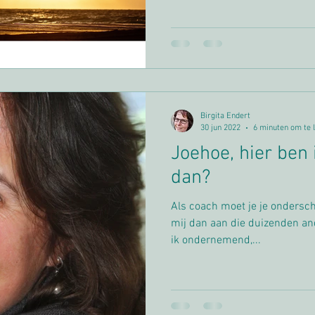
Birgita Endert
30 jun 2022
6 minuten om te 
Joehoe, hier ben 
dan?
Als coach moet je je ondersch
mij dan aan die duizenden an
ik ondernemend,...