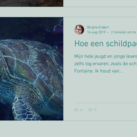
Birgita Endert
14 aug 2019
2 minuten om te
Hoe een schildp
Mijn hele jeugd en jonge leven
zelfs log ervaren, zoals de schildpad in de fabels van La
Fontaine. Ik houd van...