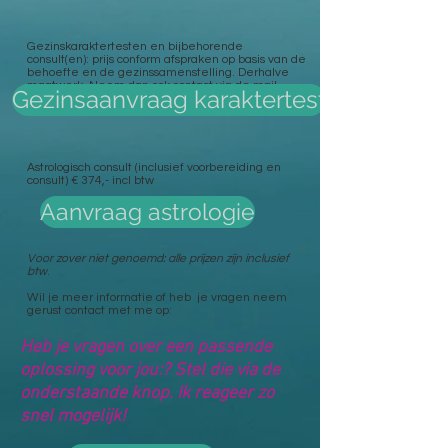
Gezinskaraktertesten en bijbehorende
consult(en): prijs conform afspraken op basis van de
behoefte en de gezinssamenstelling. Derhalve
maatwerk. Neem dan ook contact via de mail.
Gezinsaanvraag karaktertest
Astrologisch consult (inclusief voorbereiding en
consult) € 374,- incl btw
Aanvraag astrologie
Voor zover niet genoemd: alle prijzen zijn inclusief
btw
.
Wil je meer informatie of heb je vragen neem
gerust contact met me op:
Heb je vragen over een passende
oplossing voor jou:? Stel die via de
onderstaande knop. Ik reageer zo
snel mogelijk!